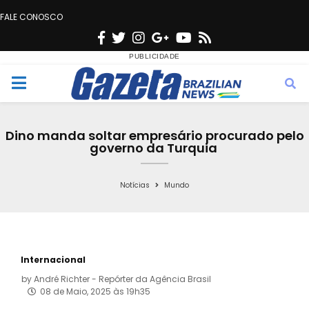
FALE CONOSCO
F
T
I
G
Y
R
a
w
n
o
o
s
c
i
s
o
u
s
M
e
t
t
g
t
e
b
t
a
l
u
Dino manda soltar empresário procurado pelo
o
e
g
e
b
governo da Turquia
n
o
r
r
e
k
a
Notícias
Mundo
u
m
Internacional
by
André Richter - Repórter da Agência Brasil
08 de Maio, 2025 às 19h35