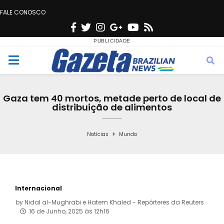
FALE CONOSCO
F
T
I
G
Y
R
a
w
n
o
o
s
c
i
s
o
u
s
M
e
t
t
g
t
e
b
t
a
l
u
Gaza tem 40 mortos, metade perto de local de
o
e
g
e
b
distribuição de alimentos
n
o
r
r
e
k
a
Notícias
Mundo
u
m
Internacional
by
Nidal al-Mughrabi e Hatem Khaled - Repórteres da Reuters
16 de Junho, 2025 às 12h16