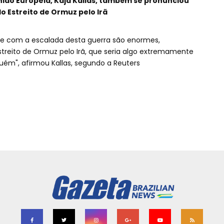
União Europeia, Kaja Kallas, também se pronunciou
o Estreito de Ormuz pelo Irã
 e com a escalada desta guerra são enormes,
reito de Ormuz pelo Irã, que seria algo extremamente
uém", afirmou Kallas, segundo a Reuters