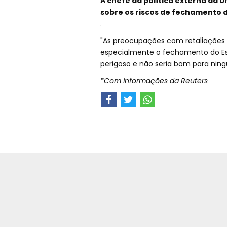
A chefe da política externa da 
sobre os riscos de fechamento d
.
"As preocupações com retaliações
especialmente o fechamento do Est
perigoso e não seria bom para ning
*Com informações da Reuters