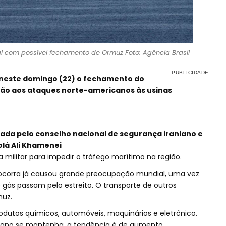
 com possível fechamento de Ormuz Foto: Agência Brasil
 neste domingo (22) o fechamento do
ção aos ataques norte-americanos às usinas
idada pelo conselho nacional de segurança iraniano e
olá Ali Khamenei
a militar para impedir o tráfego marítimo na região.
o ocorra já causou grande preocupação mundial, uma vez
gás passam pelo estreito. O transporte de outros
uz.
, produtos químicos, automóveis, maquinários e eletrônico.
niano se mantenha, a tendência é de aumento