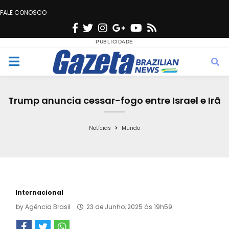
FALE CONOSCO
F
T
I
G
Y
R
a
w
n
o
o
s
c
i
s
o
u
s
M
e
t
t
g
t
e
b
t
a
l
u
Trump anuncia cessar-fogo entre Israel e Irã
o
e
g
e
b
n
o
r
r
e
Notícias
Mundo
k
a
u
m
Internacional
by
Agência Brasil
23 de Junho, 2025 às 19h59