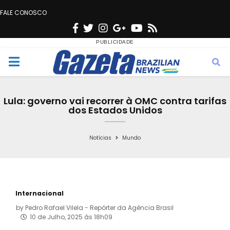
FALE CONOSCO
F
T
I
G
Y
R
a
w
n
o
o
s
c
i
s
o
u
s
M
e
t
t
g
t
e
b
t
a
l
u
Lula: governo vai recorrer à OMC contra tarifas
o
e
g
e
b
dos Estados Unidos
n
o
r
r
e
k
a
Notícias
Mundo
u
m
Internacional
by
Pedro Rafael Vilela - Repórter da Agência Brasil
10 de Julho, 2025 às 18h09