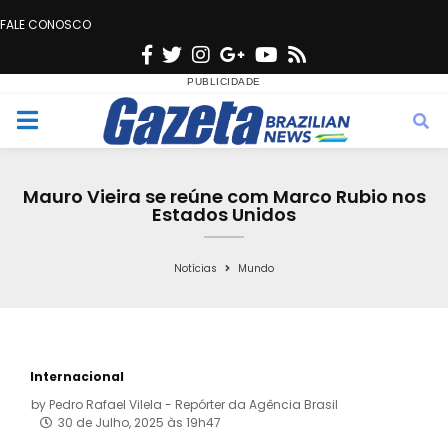
FALE CONOSCO
F
T
I
G
Y
R
a
w
n
o
o
s
c
i
s
o
u
s
M
e
t
t
g
t
e
b
t
a
l
u
Mauro Vieira se reúne com Marco Rubio nos
o
e
g
e
b
Estados Unidos
n
o
r
r
e
k
a
Notícias
Mundo
u
m
Internacional
by
Pedro Rafael Vilela - Repórter da Agência Brasil
30 de Julho, 2025 às 19h47