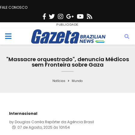
FALE CONOSCO
F
T
I
G
Y
R
a
w
n
o
o
s
c
i
s
o
u
s
M
e
t
t
g
t
e
b
t
a
l
u
"Massacre orquestrado", denuncia Médicos
o
e
g
e
b
sem Fronteira sobre Gaza
n
o
r
r
e
k
a
Notícias
Mundo
u
m
Internacional
by
Douglas Corrêa Repórter da Agência Brasil
07 de Agosto, 2025 às 10h54