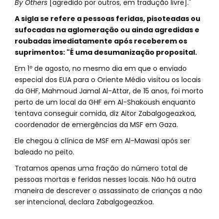
By Others
[agredido por outros, em tradução livre]."
A sigla se refere a pessoas feridas, pisoteadas ou
sufocadas na aglomeração ou ainda agredidas e
roubadas imediatamente após receberem os
suprimentos: "É uma desumanização proposital.
Em 1º de agosto, no mesmo dia em que o enviado
especial dos EUA para o Oriente Médio visitou os locais
da GHF, Mahmoud Jamal Al-Attar, de 15 anos, foi morto
perto de um local da GHF em Al-Shakoush enquanto
tentava conseguir comida, diz Aitor Zabalgogeazkoa,
coordenador de emergências da MSF em Gaza.
Ele chegou à clínica de MSF em Al-Mawasi após ser
baleado no peito.
Tratamos apenas uma fração do número total de
pessoas mortas e feridas nesses locais. Não há outra
maneira de descrever o assassinato de crianças a não
ser intencional, declara Zabalgogeazkoa.