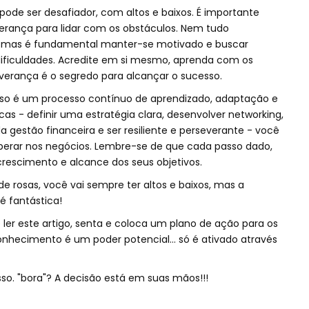
e ser desafiador, com altos e baixos. É importante
everança para lidar com os obstáculos. Nem tudo
 mas é fundamental manter-se motivado e buscar
 dificuldades. Acredite em si mesmo, aprenda com os
everança é o segredo para alcançar o sucesso.
so é um processo contínuo de aprendizado, adaptação e
cas - definir uma estratégia clara, desenvolver networking,
 gestão financeira e ser resiliente e perseverante - você
perar nos negócios. Lembre-se de que cada passo dado,
crescimento e alcance dos seus objetivos.
rosas, você vai sempre ter altos e baixos, mas a
 fantástica!
ler este artigo, senta e coloca um plano de ação para os
onhecimento é um poder potencial… só é ativado através
o. "bora"? A decisão está em suas mãos!!!