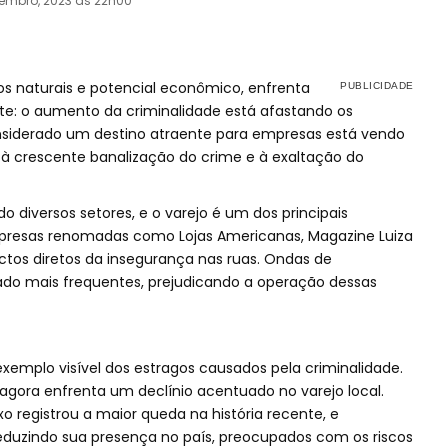
embro, 2023 às 22h00
os naturais e potencial econômico, enfrenta
e: o aumento da criminalidade está afastando os
onsiderado um destino atraente para empresas está vendo
à crescente banalização do crime e à exaltação do
 diversos setores, e o varejo é um dos principais
resas renomadas como Lojas Americanas, Magazine Luiza
tos diretos da insegurança nas ruas. Ondas de
ado mais frequentes, prejudicando a operação dessas
xemplo visível dos estragos causados pela criminalidade.
agora enfrenta um declínio acentuado no varejo local.
xo registrou a maior queda na história recente, e
eduzindo sua presença no país, preocupados com os riscos