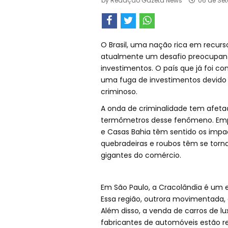
by
Redação Gazeta News
06 de Set
O Brasil, uma nação rica em recurs
atualmente um desafio preocupant
investimentos. O país que já foi c
uma fuga de investimentos devido 
criminoso.
A onda de criminalidade tem afetado
termômetros desse fenômeno. Emp
e Casas Bahia têm sentido os impac
quebradeiras e roubos têm se torn
gigantes do comércio.
Em São Paulo, a Cracolândia é um e
Essa região, outrora movimentada, 
Além disso, a venda de carros de lu
fabricantes de automóveis estão r