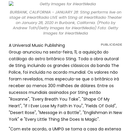
BURBANK, CALIFORNIA - JANUARY 28: Sting performs live on
stage at iHeartRadio LIVE with Sting at iHeartRadio Theater
on January 28, 2020 in Burbank, California. (Photo by
Andrew Toth/Getty Images for iHeartMedia) Foto: Getty
Images for iHeartMedia
A Universal Music Publishing
Group anunciou na sexta-feira, 11, a aquisição do
catálogo do astro britânico Sting. Toda a obra autoral
de Sting, incluindo os grandes clássicos da banda The
Police, foi incluída no acordo mundial. Os valores não
foram revelados, mas especula-se que o britânico irá
receber ao menos 300 milhões de dólares. Entre os
sucessos mundiais assinados por Sting estão
"Roxanne", "Every Breath You Take", "Shape Of My
Heart", "If I Ever Lose My Faith In You", "Fields Of Gold",
"Desert Rose", "Message in a Bottle", "Englishman in New
York" e "Every Little Thing She Does Is Magic".
"Com este acordo, a UMPG se torna a casa da extensa