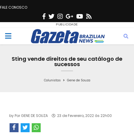
FALE CONOSCO
F
T
I
G
Y
R
a
w
n
o
o
s
c
i
s
o
u
s
M
e
t
t
g
t
e
b
t
a
l
u
Sting vende direitos de seu catálogo de
o
e
g
e
b
sucessos
n
o
r
r
e
k
a
Colunistas
Gene de Souza
u
m
by
Por GENE DE SOUZA
23 de Fevereiro, 2022 às 22h00