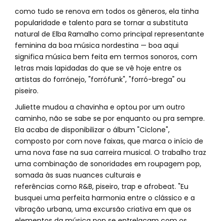
como tudo se renova em todos os gêneros, ela tinha
popularidade e talento para se tornar a substituta
natural de Elba Ramalho como principal representante
feminina da boa música nordestina — boa aqui
significa música bem feita em termos sonoros, com
letras mais lapidadas do que se vê hoje entre os
artistas do forrónejo, "forrófunk", "forró-brega" ou
piseiro.
Juliette mudou a chavinha e optou por um outro
caminho, não se sabe se por enquanto ou pra sempre.
Ela acaba de disponibilizar o álbum "Ciclone",
composto por com nove faixas, que marca o início de
uma nova fase na sua carreira musical. O trabalho traz
uma combinação de sonoridades em roupagem pop,
somada às suas nuances culturais e
referências como R&B, piseiro, trap e afrobeat. "Eu
busquei uma perfeita harmonia entre o clássico e a
vibração urbana, uma excursão criativa em que os
elementos da música pop se entrelaçam com os