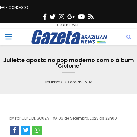
FALE CONOSCO
F
T
I
G
Y
R
a
w
n
o
o
s
c
i
s
o
u
s
M
e
t
t
g
t
e
b
t
a
l
u
Juliette aposta no pop moderno com o álbum
o
e
g
e
b
"Ciclone"
n
o
r
r
e
k
a
Colunistas
Gene de Souza
u
m
by
Por GENE DE SOUZA
06 de Setembro, 2023 às 22h00