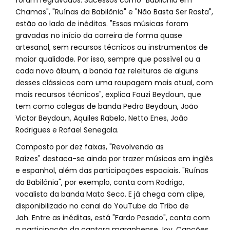
foram regravados. Sucessos como "Babilônia em
Chamas", "Ruínas da Babilônia" e "Não Basta Ser Rasta",
estão ao lado de inéditas. "Essas músicas foram
gravadas no início da carreira de forma quase
artesanal, sem recursos técnicos ou instrumentos de
maior qualidade. Por isso, sempre que possível ou a
cada novo álbum, a banda faz releituras de alguns
desses clássicos com uma roupagem mais atual, com
mais recursos técnicos", explica Fauzi Beydoun, que
tem como colegas de banda Pedro Beydoun, João
Victor Beydoun, Aquiles Rabelo, Netto Enes, João
Rodrigues e Rafael Senegala.
Composto por dez faixas, "Revolvendo as
Raízes" destaca-se ainda por trazer músicas em inglês
e espanhol, além das participações espaciais. "Ruínas
da Babilônia", por exemplo, conta com Rodrigo,
vocalista da banda Mato Seco. E já chega com clipe,
disponibilizado no canal do YouTube da Tribo de
Jah. Entre as inéditas, está "Fardo Pesado", conta com
a participação da cantora maranhense Joy. Canções