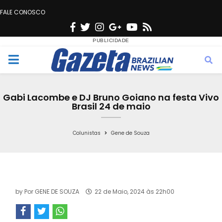
FALE CONOSCO
F
T
I
G
Y
R
a
w
n
o
o
s
c
i
s
o
u
s
M
e
t
t
g
t
e
b
t
a
l
u
Gabi Lacombe e DJ Bruno Goiano na festa Vivo
o
e
g
e
b
Brasil 24 de maio
n
o
r
r
e
k
a
Colunistas
Gene de Souza
u
m
by
Por GENE DE SOUZA
22 de Maio, 2024 às 22h00