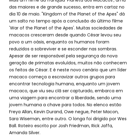
Mais um filme da franquia 'Planeta dos Macacos', uma
das maiores e de grande sucesso, entra em cartaz no
dia 10 de maio. "Kingdom of the Planet of the Apes" dá
um salto no tempo após a conclusão do último filme
'War of the Planet of the Apes'. Muitas sociedades de
macacos cresceram desde quando César levou seu
povo a um oásis, enquanto os humanos foram
reduzidos a sobreviver e se esconder nas sombras.
Apesar de ser responsável pela segurança da nova
geração de primatas evoluídos, muitos não conhecem
os feitos de César. E é neste novo cenário que um líder
macaco começa a escravizar outros grupos para
encontrar tecnologia humana, enquanto um jovem
macaco, que viu seu clã ser capturado, embarca em
uma viagem para encontrar a liberdade, sendo uma
jovem humana a chave para todos. No elenco estão
Freya Allan, Kevin Durand, Owe negue, Peter Macon,
Sara Wiseman, entre outro. O longa foi dirigido por Wes
Ball. Roteiro escrito por Josh Friedman, Rick Jaffa,
Amanda Silver.