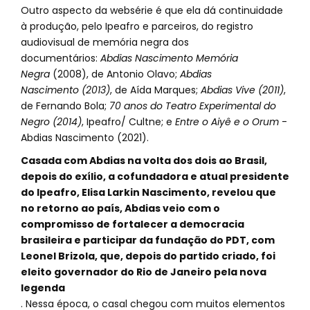
Outro aspecto da websérie é que ela dá continuidade
à produção, pelo Ipeafro e parceiros, do registro
audiovisual de memória negra dos
documentários:
Abdias Nascimento Memória
Negra
(2008), de Antonio Olavo;
Abdias
Nascimento (2013)
, de Aída Marques;
Abdias Vive (2011)
,
de Fernando Bola;
70 anos do Teatro Experimental do
Negro (2014)
, Ipeafro/ Cultne; e
Entre o Aiyê e o Orum
-
Abdias Nascimento (2021).
Casada com Abdias na volta dos dois ao Brasil,
depois do exílio, a cofundadora e atual presidente
do Ipeafro, Elisa Larkin Nascimento, revelou que
no retorno ao país, Abdias veio com o
compromisso de fortalecer a democracia
brasileira e participar da fundação do PDT, com
Leonel Brizola, que, depois do partido criado, foi
eleito governador do Rio de Janeiro pela nova
legenda
. Nessa época, o casal chegou com muitos elementos