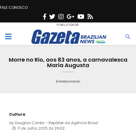
FALE CONOSCO
F
T
I
G
Y
R
a
w
n
o
o
s
c
i
s
o
u
s
M
e
t
t
g
t
e
b
t
a
l
u
Morre no Rio, aos 83 anos, a carnavalesca
o
e
g
e
b
Maria Augusta
n
o
r
r
e
k
a
Entretenimento
u
m
Cultura
by
Douglas Corrêa – Repórter da Agência Brasil
11 de Julho, 2025 às 21h02