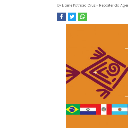
by
Elaine Patrícia Cruz - Repórter da Agê