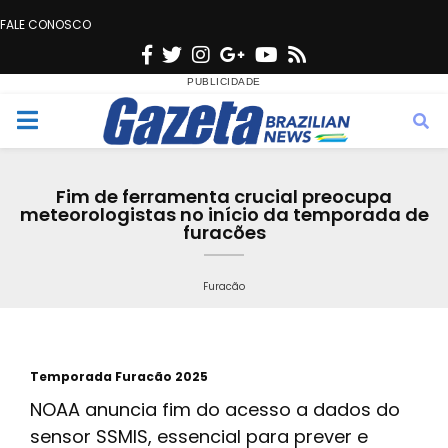
FALE CONOSCO
F
T
I
G
Y
R
a
w
n
o
o
s
c
i
s
o
u
s
M
e
t
t
g
t
e
b
t
a
l
u
Fim de ferramenta crucial preocupa
o
e
g
e
b
meteorologistas no início da temporada de
n
furacões
o
r
r
e
k
a
u
Furacão
m
Temporada Furacão 2025
NOAA anuncia fim do acesso a dados do
sensor SSMIS, essencial para prever e