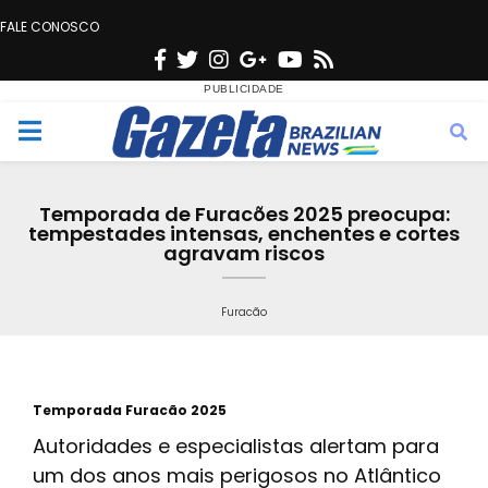
FALE CONOSCO
F
T
I
G
Y
R
a
w
n
o
o
s
c
i
s
o
u
s
M
e
t
t
g
t
e
b
t
a
l
u
Temporada de Furacões 2025 preocupa:
o
e
g
e
b
tempestades intensas, enchentes e cortes
n
agravam riscos
o
r
r
e
k
a
u
Furacão
m
Temporada Furacão 2025
Autoridades e especialistas alertam para
um dos anos mais perigosos no Atlântico