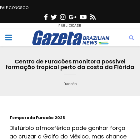
FALE CONOSCO
F
T
I
G
Y
R
a
w
n
o
o
s
c
i
s
o
u
s
M
e
t
t
g
t
e
b
t
a
l
u
Centro de Furacões monitora possível
o
e
g
e
b
formação tropical perto da costa da Flórida
n
o
r
r
e
k
a
Furacão
u
m
Temporada Furacão 2025
Distúrbio atmosférico pode ganhar força
ao cruzar o Golfo do México, mas chance