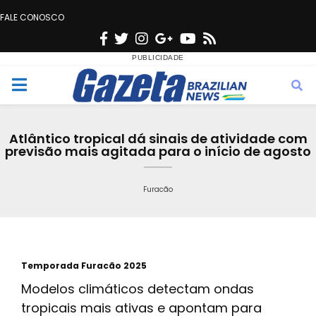
FALE CONOSCO
F
T
I
G
Y
R
a
w
n
o
o
s
c
i
s
o
u
s
M
e
t
t
g
t
e
b
t
a
l
u
Atlântico tropical dá sinais de atividade com
o
e
g
e
b
previsão mais agitada para o início de agosto
n
o
r
r
e
k
a
Furacão
u
m
Temporada Furacão 2025
Modelos climáticos detectam ondas
tropicais mais ativas e apontam para