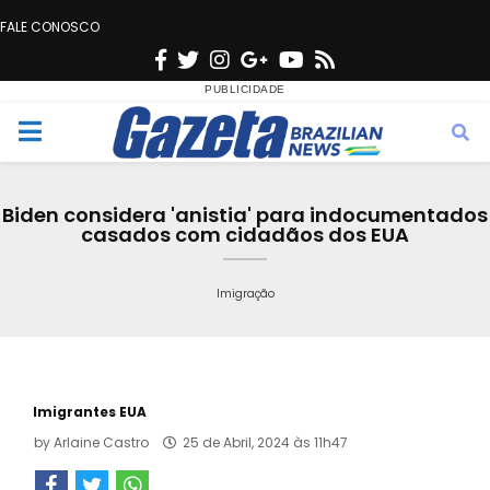
FALE CONOSCO
F
T
I
G
Y
R
a
w
n
o
o
s
c
i
s
o
u
s
M
e
t
t
g
t
e
b
t
a
l
u
Biden considera 'anistia' para indocumentados
o
e
g
e
b
casados com cidadãos dos EUA
n
o
r
r
e
k
a
Imigração
u
m
Imigrantes EUA
by
Arlaine Castro
25 de Abril, 2024 às 11h47