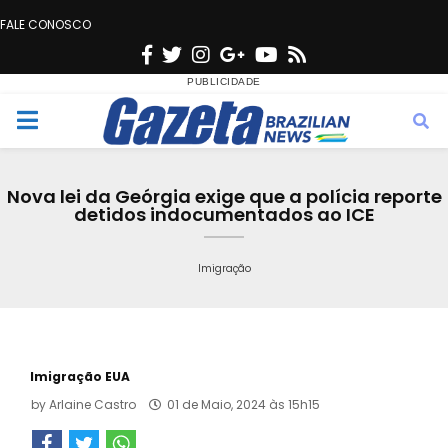
FALE CONOSCO
F
T
I
G
Y
R
a
w
n
o
o
s
c
i
s
o
u
s
M
e
t
t
g
t
e
b
t
a
l
u
Nova lei da Geórgia exige que a polícia reporte
o
e
g
e
b
detidos indocumentados ao ICE
n
o
r
r
e
k
a
Imigração
u
m
Imigração EUA
by
Arlaine Castro
01 de Maio, 2024 às 15h15