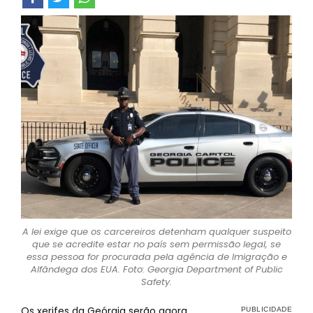
A lei exige que os carcereiros detenham qualquer suspeito
que se acredite estar no país sem permissão legal, se
essa pessoa for procurada pela agência de Imigração e
Alfândega dos EUA. Foto: Georgia Department of Public
Safety.
Os xerifes da Geórgia serão agora