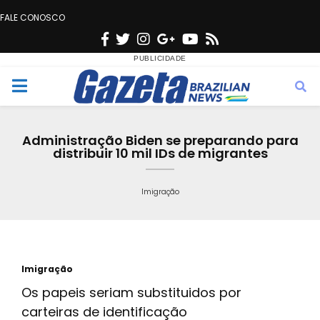
FALE CONOSCO
F
T
I
G
Y
R
a
w
n
o
o
s
c
i
s
o
u
s
M
e
t
t
g
t
e
b
t
a
l
u
Administração Biden se preparando para
o
e
g
e
b
distribuir 10 mil IDs de migrantes
n
o
r
r
e
k
a
Imigração
u
m
Imigração
Os papeis seriam substituidos por
carteiras de identificação