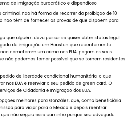
ema de imigração burocrático e dispendioso.
a criminal, não há forma de recorrer da proibição de 10
ção não têm de fornecer as provas de que dispõem para
algo que alguém deva passar se quiser obter status legal
vogada de imigração em Houston que recentemente
nunca cometeram um crime nos EUA, pagam os seus
que não podemos tornar possível que se tornem residentes
edido de liberdade condicional humanitária, o que
rar nos EUA e reenviar o seu pedido de green card. O
viços de Cidadania e Imigração dos EUA.
pções melhores para González, que, como beneficiária
missão para viajar para o México e depois reentrar
e que não seguiu esse caminho porque seu advogado