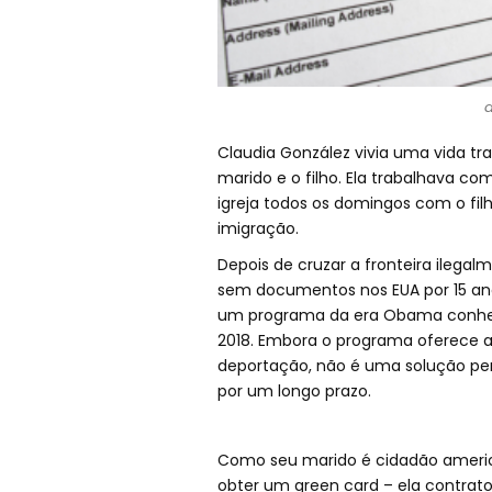
a
Claudia González vivia uma vida t
marido e o filho. Ela trabalhava c
igreja todos os domingos com o fil
imigração.
Depois de cruzar a fronteira ilega
sem documentos nos EUA por 15 anos
um programa da era Obama conhec
2018. Embora o programa oferece a
deportação, não é uma solução per
por um longo prazo.
Como seu marido é cidadão americ
obter um green card – ela contra