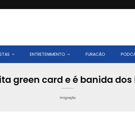
STAS
ENTRETENIMENTO
FURACÃO
PODC
ita green card e é banida dos
Imigração