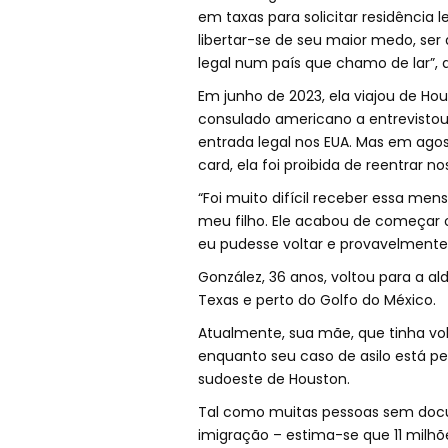
em taxas para solicitar residência 
libertar-se de seu maior medo, ser 
legal num país que chamo de lar”, d
Em junho de 2023, ela viajou de Ho
consulado americano a entrevistou 
entrada legal nos EUA. Mas em agost
card, ela foi proibida de reentrar no
“Foi muito difícil receber essa men
meu filho. Ele acabou de começar o
eu pudesse voltar e provavelmente 
González, 36 anos, voltou para a al
Texas e perto do Golfo do México.
Atualmente, sua mãe, que tinha volt
enquanto seu caso de asilo está pe
sudoeste de Houston.
Tal como muitas pessoas sem docu
imigração – estima-se que 11 milhõ