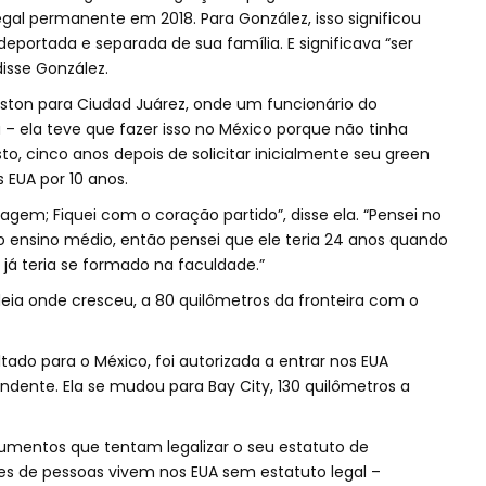
legal permanente em 2018. Para González, isso significou
deportada e separada de sua família. E significava “ser
isse González.
uston para Ciudad Juárez, onde um funcionário do
– ela teve que fazer isso no México porque não tinha
o, cinco anos depois de solicitar inicialmente seu green
s EUA por 10 anos.
sagem; Fiquei com o coração partido”, disse ela. “Pensei no
 ensino médio, então pensei que ele teria 24 anos quando
já teria se formado na faculdade.”
deia onde cresceu, a 80 quilômetros da fronteira com o
ado para o México, foi autorizada a entrar nos EUA
ndente. Ela se mudou para Bay City, 130 quilômetros a
mentos que tentam legalizar o seu estatuto de
es de pessoas vivem nos EUA sem estatuto legal –