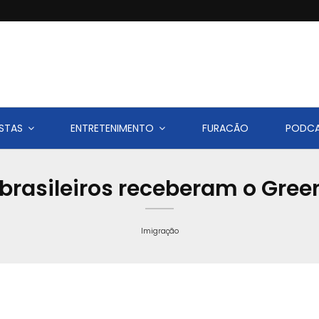
STAS
ENTRETENIMENTO
FURACÃO
PODC
 brasileiros receberam o Gre
Imigração