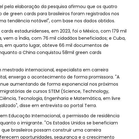
l pela elaboração da pesquisa afirmou que os quatro
de green cards para brasileiros foram registrados nos
uma tendência notável", com base nos dados obtidos.
cards estadunidenses, em 2023, foi o México, com 179 mil
 vem a Índia, com 76 mil cidadãos beneficiados; e Cuba,
a, em quarto lugar, obteve 66 mil documentos de
nquanto a China conquistou 58mil green cards
mestrado internacional, especialista em carreira
ital, enxerga o acontecimento de forma promissora. "A
inue aumentando de forma exponencial nos próximos
migratórias de cursos STEM (Science, Technology,
iência, Tecnologia, Engenharia e Matemática, em livre
lizado", disse em entrevista ao portal Terra.
 em Educação Internacional, a permissão de residência
quanto o imigrante. "Os Estados Unidos se beneficiam
 que brasileiros possam construir uma carreira
oferecem oportunidades, segurança e o crescimento