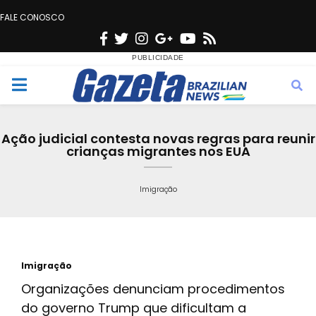
FALE CONOSCO
F
T
I
G
Y
R
a
w
n
o
o
s
c
i
s
o
u
s
M
e
t
t
g
t
e
b
t
a
l
u
Ação judicial contesta novas regras para reunir
o
e
g
e
b
crianças migrantes nos EUA
n
o
r
r
e
k
a
Imigração
u
m
Imigração
Organizações denunciam procedimentos
do governo Trump que dificultam a