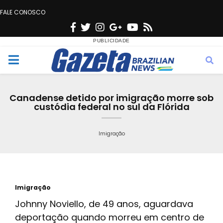
FALE CONOSCO
F
T
I
G
Y
R
a
w
n
o
o
s
c
i
s
o
u
s
M
e
t
t
g
t
e
b
t
a
l
u
Canadense detido por imigração morre sob
o
e
g
e
b
custódia federal no sul da Flórida
n
o
r
r
e
k
a
Imigração
u
m
Imigração
Johnny Noviello, de 49 anos, aguardava
deportação quando morreu em centro de