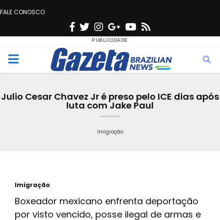
FALE CONOSCO
F
T
I
G
Y
R
a
w
n
o
o
s
c
i
s
o
u
s
M
e
t
t
g
t
e
b
t
a
l
u
Julio Cesar Chavez Jr é preso pelo ICE dias após
o
e
g
e
b
luta com Jake Paul
n
o
r
r
e
k
a
Imigração
u
m
Imigração
Boxeador mexicano enfrenta deportação
por visto vencido, posse ilegal de armas e