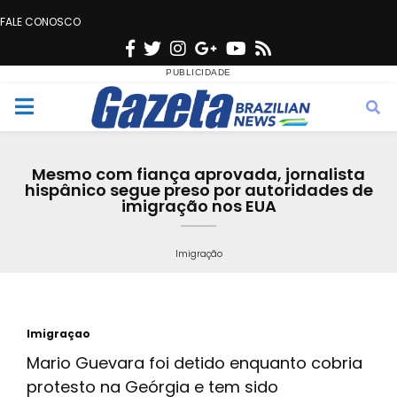
FALE CONOSCO
F
T
I
G
Y
R
a
w
n
o
o
s
c
i
s
o
u
s
M
e
t
t
g
t
e
b
t
a
l
u
Mesmo com fiança aprovada, jornalista
o
e
g
e
b
hispânico segue preso por autoridades de
n
imigração nos EUA
o
r
r
e
k
a
u
Imigração
m
Imigraçao
Mario Guevara foi detido enquanto cobria
protesto na Geórgia e tem sido