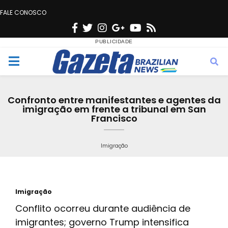
FALE CONOSCO
F
T
I
G
Y
R
a
w
n
o
o
s
c
i
s
o
u
s
M
e
t
t
g
t
e
b
t
a
l
u
Confronto entre manifestantes e agentes da
o
e
g
e
b
imigração em frente a tribunal em San
n
Francisco
o
r
r
e
k
a
u
Imigração
m
Imigração
Conflito ocorreu durante audiência de
imigrantes; governo Trump intensifica