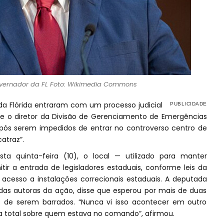
overnador da FL Foto: Wikimedia Commons
a Flórida entraram com um processo judicial
 e o diretor da Divisão de Gerenciamento de Emergências
após serem impedidos de entrar no controverso centro de
atraz”.
a quinta-feira (10), o local — utilizado para manter
tir a entrada de legisladores estaduais, conforme leis da
 acesso a instalações correcionais estaduais. A deputada
as autoras da ação, disse que esperou por mais de duas
 de serem barrados. “Nunca vi isso acontecer em outro
za total sobre quem estava no comando”, afirmou.