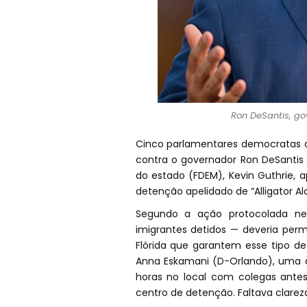
Ron DeSantis, g
Cinco parlamentares democratas d
contra o governador Ron DeSantis
do estado (FDEM), Kevin Guthrie, 
detenção apelidado de “Alligator Alc
Segundo a ação protocolada nest
imigrantes detidos — deveria permi
Flórida que garantem esse tipo de
Anna Eskamani (D-Orlando), uma d
horas no local com colegas antes
centro de detenção. Faltava clare