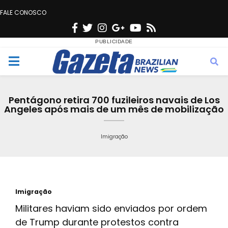
FALE CONOSCO
F
T
I
G
Y
R
a
w
n
o
o
s
c
i
s
o
u
s
M
e
t
t
g
t
e
b
t
a
l
u
Pentágono retira 700 fuzileiros navais de Los
o
e
g
e
b
Angeles após mais de um mês de mobilização
n
o
r
r
e
k
a
Imigração
u
m
Imigração
Militares haviam sido enviados por ordem
de Trump durante protestos contra