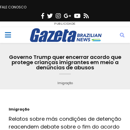
FALE CONOSCO
F
T
I
G
Y
R
a
w
n
o
o
s
c
i
s
o
u
s
M
e
t
t
g
t
e
b
t
a
l
u
Governo Trump quer encerrar acordo que
o
e
g
e
b
protege crianças imigrantes em meio a
n
denúncias de abusos
o
r
r
e
k
a
u
Imigração
m
Imigração
Relatos sobre más condições de detenção
reacendem debate sobre o fim do acordo