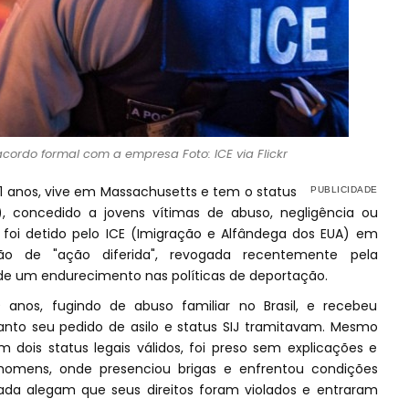
cordo formal com a empresa Foto: ICE via Flickr
 21 anos, vive em Massachusetts e tem o status
), concedido a jovens vítimas de abuso, negligência ou
foi detido pelo ICE (Imigração e Alfândega dos EUA) em
ão de "ação diferida", revogada recentemente pela
e um endurecimento nas políticas de deportação.
 anos, fugindo de abuso familiar no Brasil, e recebeu
to seu pedido de asilo e status SIJ tramitavam. Mesmo
dois status legais válidos, foi preso sem explicações e
mens, onde presenciou brigas e enfrentou condições
da alegam que seus direitos foram violados e entraram