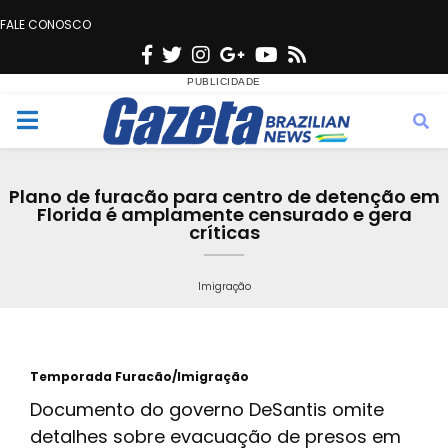
FALE CONOSCO
F
T
I
G
Y
R
a
w
n
o
o
s
c
i
s
o
u
s
M
e
t
t
g
t
e
b
t
a
l
u
Plano de furacão para centro de detenção em
o
e
g
e
b
Florida é amplamente censurado e gera
n
críticas
o
r
r
e
k
a
u
Imigração
m
Temporada Furacão/Imigração
Documento do governo DeSantis omite
detalhes sobre evacuação de presos em