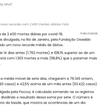
 às 10h47
m novo recorde com 2.400 mortes diárias Foto:
 de 2.400 mortes diárias por covid-19,
 divulgada, no Rio de Janeiro, pela Fundação Oswaldo
trado um novo recorde médio de óbitos.
 14 dias antes (1.762 mortes) e 108,1% superior ao de um
está com 1.303 mortes a mais (118,8%) que o patamar mais
.
a média móvel de sete dias, chegaram a 76.146 ontem,
593 casos) e 42,5% acima de um mês antes (53.422 casos).
ulgada pela Fiocruz, é calculada somando-se os registros
e dividindo o resultado dessa soma por sete. O número é
ério da Saúde, que mostra as ocorrências de um dia