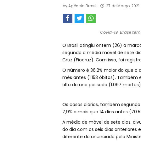
by
Agência Brasil
27 de Março, 2021
Covid-19: Brasil te
O Brasil atingiu ontem (26) a marca
segundo a média móvel de sete dias
Cruz (Fiocruz). Com isso, foi regis
O número é 36,2% maior do que o de
mês antes (1.153 óbitos). Também 
alto do ano passado (1.097 mortes)
Os casos diários, também segundo 
7,9% a mais que 14 dias antes (70.
A média de móvel de sete dias, div
do dia com os seis dias anteriores 
diferente do anunciado pelo Minist