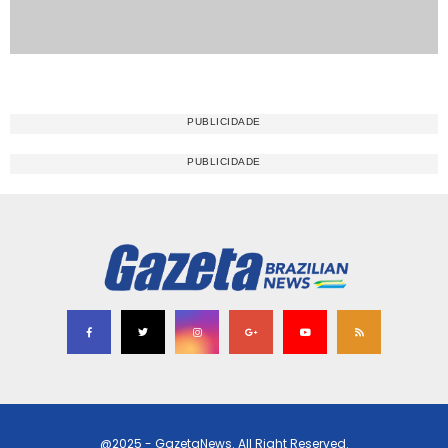
@2025 - GazetaNews. All Right Reserved.