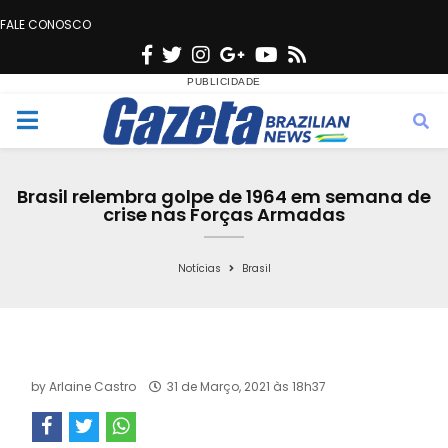
FALE CONOSCO
F
T
I
G
Y
R
a
w
n
o
o
s
c
i
s
o
u
s
M
e
t
t
g
t
e
b
t
a
l
u
Brasil relembra golpe de 1964 em semana de
o
e
g
e
b
crise nas Forças Armadas
n
o
r
r
e
k
a
Notícias
Brasil
u
m
by
Arlaine Castro
31 de Março, 2021 às 18h37