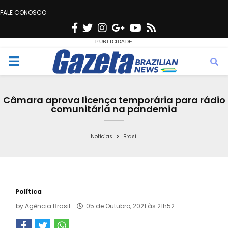
FALE CONOSCO
F
T
I
G
Y
R
a
w
n
o
o
s
c
i
s
o
u
s
M
e
t
t
g
t
e
b
t
a
l
u
Câmara aprova licença temporária para rádio
o
e
g
e
b
comunitária na pandemia
n
o
r
r
e
k
a
Notícias
Brasil
u
m
Política
by
Agência Brasil
05 de Outubro, 2021 às 21h52