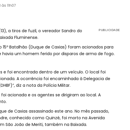
1 às 11h07
), a tiros de fuzil, o vereador Sandro do
Baixada Fluminense.
 do 15º Batalhão (Duque de Caxias) foram acionados para
de havia um homem ferido por disparos de arma de fogo.
os e foi encontrada dentro de um veículo. O local foi
l acionada. A ocorrência foi encaminhada à Delegacia de
BF)”, diz a nota da Polícia Militar.
 foi acionada e os agentes se dirigiram ao local. A
to.
que de Caxias assassinado este ano. No mês passado,
dre, conhecido como Quinzé, foi morto na Avenida
 em São João de Meriti, também na Baixada.