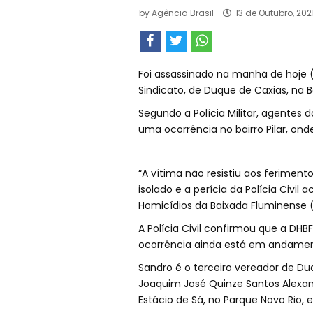
by
Agência Brasil
13 de Outubro, 202
Foi assassinado na manhã de hoje (13
Sindicato, de Duque de Caxias, na 
Segundo a Polícia Militar, agentes
uma ocorrência no bairro Pilar, on
“A vítima não resistiu aos feriment
isolado e a perícia da Polícia Civi
Homicídios da Baixada Fluminense (DH
A Polícia Civil confirmou que a DHBF
ocorrência ainda está em andamen
Sandro é o terceiro vereador de Du
Joaquim José Quinze Santos Alexan
Estácio de Sá, no Parque Novo Rio,