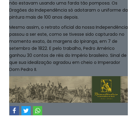
não estavam usando uma farda tão pomposa. Os
Dragões da Independência só adotaram o uniforme da
pintura mais de 100 anos depois.
Mesmo assim, o retrato oficial da nossa Independência
passou a ser este, como se tivesse sido capturado no
momento exato, às margens do Ipiranga, em 7 de
setembro de 1822. E pelo trabalho, Pedro Américo
ganhou 30 contos de réis do Império brasileiro. Sinal de
que sua idealização agradou em cheio o Imperador
Dom Pedro II.