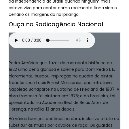
da Independência do Brasil, quando ninguém mais
estava vivo para contar como realmente tinha sido o
cenário às margens do rio Ipiranga.
Ouça na Radioagência Nacional
Pedro Américo quis fazer do momento histórico de
1822 uma cena gloriosa e solene para Dom Pedro I. E,
claramente, buscou inspiração no quadro do pintor
francês Jean Louis Ernest Meissonier, que retratava
Napoleão Bonaparte na Batalha de Friedland de 1807. A
obra francesa foi pintada em 1875; a do brasileiro, foi
apresentada na Academia Real de Belas Artes de
Florença, na Itália, 13 anos depois.
Há várias licenças poéticas na obra, inclusive o fato de
substituir as mulas por cavalos de raça. Os guardas