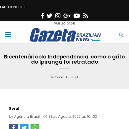
FALE CONOSCO
F
T
I
G
Y
R
a
w
n
o
o
s
c
i
s
o
u
s
M
e
t
t
g
t
e
b
t
a
l
u
Bicentenário da Independência: como o grito
o
e
g
e
b
do Ipiranga foi retratado
n
o
r
r
e
k
a
Notícias
Brasil
u
m
Geral
by
Agência Brasil
31 de Agosto, 2022 às 10h03