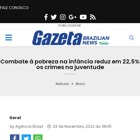
FALE CONOSCO
F
T
I
G
Y
R
a
w
n
o
o
s
c
i
s
o
u
s
M
e
t
t
g
t
e
b
t
a
l
u
Combate à pobreza na infância reduz em 22,5%
o
e
g
e
b
os crimes na juventude
n
o
r
r
e
k
a
Notícias
Brasil
u
m
Geral
by
Agência Brasil
03 de Novembro, 2022 às 19h15