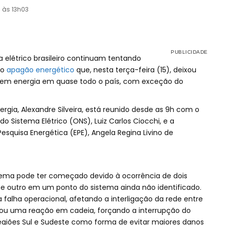
3 às 13h03
a elétrico brasileiro continuam tentando
do
apagão energético
que, nesta terça-feira (15), deixou
s sem energia em quase todo o país, com exceção do
nergia, Alexandre Silveira, está reunido desde as 9h com o
o Sistema Elétrico (ONS), Luiz Carlos Ciocchi, e a
esquisa Energética (EPE), Angela Regina Livino de
lema pode ter começado devido à ocorrência de dois
e outro em um ponto do sistema ainda não identificado.
falha operacional, afetando a interligação da rede entre
erou uma reação em cadeia, forçando a interrupção do
egiões Sul e Sudeste como forma de evitar maiores danos