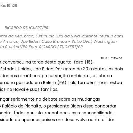
3 às 19h26
te da Rep..blica, Luiz In..cio Lula da Silva, durante Reuni..o com
 Am..rica, Joe Biden. Casa Branca - Sal..o Oval, Washington
rdo Stuckert/PR Foto: RICARDO STUCKERT/PR
va conversou na tarde desta quarta-feira (16),
Estados Unidos, Joe Biden. Por cerca de 30 minutos, os dois
danças climáticas, preservação ambiental, e sobre a
a semana passada em Belém (PA). Lula também manifestou
ios no Havaí e suas famílias.
vançar seriamente no debate sobre as mudanças
 Palácio do Planalto, o presidente Biden disse concordar
ifestadas por Lula, reconheceu as responsabilidades
sidade de apoiar os países em desenvolvimento a lidar