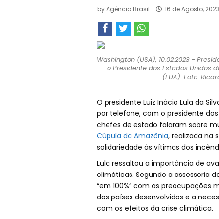
by
Agência Brasil
16 de Agosto, 202
Washington (USA), 10.02.2023 - Presiden
o Presidente dos Estados Unidos da
(EUA). Foto: Rica
O presidente Luiz Inácio Lula da Sil
por telefone, com o presidente dos 
chefes de estado falaram sobre mu
Cúpula da Amazônia
, realizada n
solidariedade às vítimas dos incênd
Lula ressaltou a importância de a
climáticas. Segundo a assessoria do
“em 100%” com as preocupações man
dos países desenvolvidos e a neces
com os efeitos da crise climática.