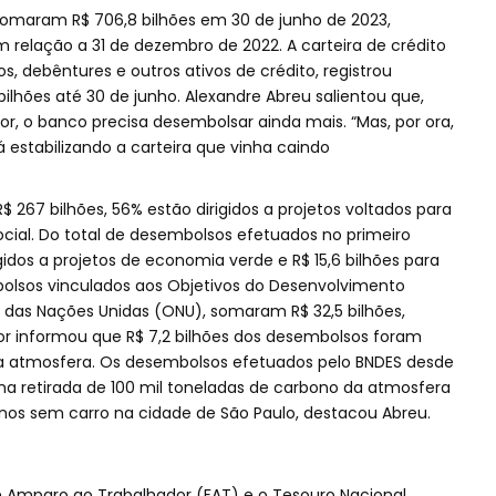
somaram R$ 706,8 bilhões em 30 de junho de 2023,
 relação a 31 de dezembro de 2022. A carteira de crédito
s, debêntures e outros ativos de crédito, registrou
ilhões até 30 de junho. Alexandre Abreu salientou que,
, o banco precisa desembolsar ainda mais. “Mas, por ora,
estabilizando a carteira que vinha caindo
$ 267 bilhões, 56% estão dirigidos a projetos voltados para
cial. Do total de desembolsos efetuados no primeiro
gidos a projetos de economia verde e R$ 15,6 bilhões para
olsos vinculados aos Objetivos do Desenvolvimento
 das Nações Unidas (ONU), somaram R$ 32,5 bilhões,
tor informou que R$ 7,2 bilhões dos desembolsos foram
da atmosfera. Os desembolsos efetuados pelo BNDES desde
na retirada de 100 mil toneladas de carbono da atmosfera
 anos sem carro na cidade de São Paulo, destacou Abreu.
e Amparo ao Trabalhador (FAT) e o Tesouro Nacional