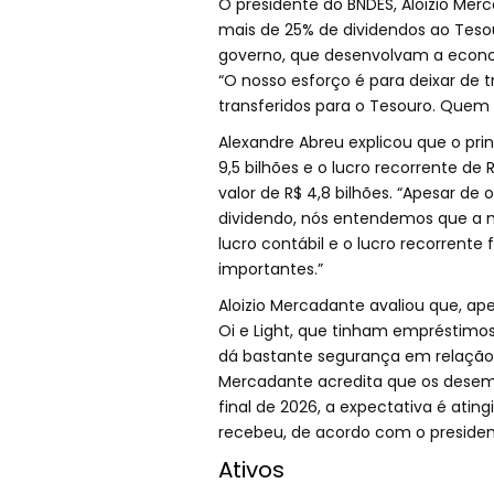
O presidente do BNDES, Aloizio Mer
mais de 25% de dividendos ao Tesour
governo, que desenvolvam a econ
“O nosso esforço é para deixar de 
transferidos para o Tesouro. Que
Alexandre Abreu explicou que o prin
9,5 bilhões e o lucro recorrente de
valor de R$ 4,8 bilhões. “Apesar de 
dividendo, nós entendemos que a mag
lucro contábil e o lucro recorrente
importantes.”
Aloizio Mercadante avaliou que, a
Oi e Light, que tinham empréstimos
dá bastante segurança em relação 
Mercadante acredita que os desemb
final de 2026, a expectativa é atin
recebeu, de acordo com o presiden
Ativos