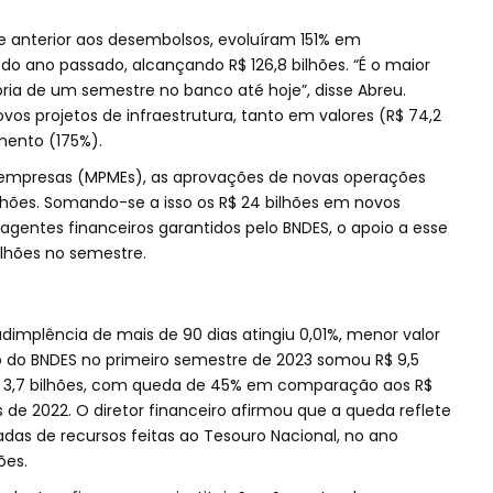
e anterior aos desembolsos, evoluíram 151% em
o ano passado, alcançando R$ 126,8 bilhões. “É o maior
ria de um semestre no banco até hoje”, disse Abreu.
os projetos de infraestrutura, tanto em valores (R$ 74,2
mento (175%).
 empresas (MPMEs), as aprovações de novas operações
ilhões. Somando-se a isso os R$ 24 bilhões em novos
gentes financeiros garantidos pelo BNDES, o apoio a esse
lhões no semestre.
dimplência de mais de 90 dias atingiu 0,01%, menor valor
ido do BNDES no primeiro semestre de 2023 somou R$ 9,5
R$ 3,7 bilhões, com queda de 45% em comparação aos R$
s de 2022. O diretor financeiro afirmou que a queda reflete
das de recursos feitas ao Tesouro Nacional, no ano
ões.