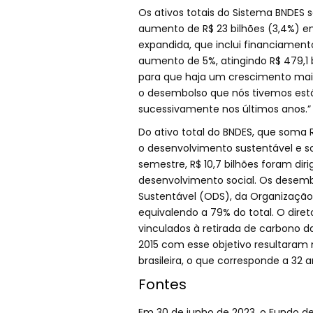
Os ativos totais do Sistema BNDES 
aumento de R$ 23 bilhões (3,4%) em
expandida, que inclui financiamento
aumento de 5%, atingindo R$ 479,1 b
para que haja um crescimento maior
o desembolso que nós tivemos está 
sucessivamente nos últimos anos.”
Do ativo total do BNDES, que soma R
o desenvolvimento sustentável e so
semestre, R$ 10,7 bilhões foram diri
desenvolvimento social. Os desemb
Sustentável (ODS), da Organização
equivalendo a 79% do total. O dire
vinculados à retirada de carbono 
2015 com esse objetivo resultaram 
brasileira, o que corresponde a 32
Fontes
Em 30 de junho de 2023, o Fundo d