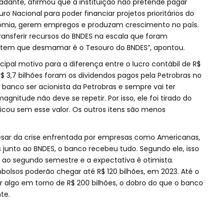
cadante, afirmou que a instituição não pretende pagar
o Nacional para poder financiar projetos prioritários do
omia, gerem empregos e produzam crescimento no país.
transferir recursos do BNDES na escala que foram
m tem que desmamar é o Tesouro do BNDES”, apontou.
cipal motivo para a diferença entre o lucro contábil de R$
 R$ 3,7 bilhões foram os dividendos pagos pela Petrobras no
o banco ser acionista da Petrobras e sempre vai ter
nitude não deve se repetir. Por isso, ele foi tirado do
 ficou sem esse valor. Os outros itens são menos
pesar da crise enfrentada por empresas como Americanas,
 junto ao BNDES, o banco recebeu tudo. Segundo ele, isso
ao segundo semestre e a expectativa é otimista.
olsos poderão chegar até R$ 120 bilhões, em 2023. Até o
gir algo em torno de R$ 200 bilhões, o dobro do que o banco
te.