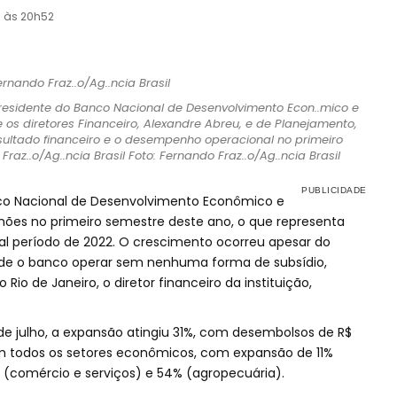
3 às 20h52
 presidente do Banco Nacional de Desenvolvimento Econ..mico e
e os diretores Financeiro, Alexandre Abreu, e de Planejamento,
ultado financeiro e o desempenho operacional no primeiro
raz..o/Ag..ncia Brasil Foto: Fernando Fraz..o/Ag..ncia Brasil
co Nacional de Desenvolvimento Econômico e
ilhões no primeiro semestre deste ano, o que representa
al período de 2022. O crescimento ocorreu apesar do
e de o banco operar sem nenhuma forma de subsídio,
Rio de Janeiro, o diretor financeiro da instituição,
 julho, a expansão atingiu 31%, com desembolsos de R$
m todos os setores econômicos, com expansão de 11%
21% (comércio e serviços) e 54% (agropecuária).