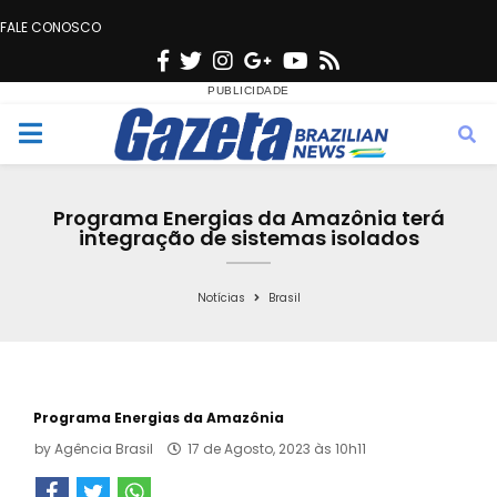
FALE CONOSCO
F
T
I
G
Y
R
a
w
n
o
o
s
c
i
s
o
u
s
M
e
t
t
g
t
e
b
t
a
l
u
Programa Energias da Amazônia terá
o
e
g
e
b
integração de sistemas isolados
n
o
r
r
e
k
a
Notícias
Brasil
u
m
Programa Energias da Amazônia
by
Agência Brasil
17 de Agosto, 2023 às 10h11