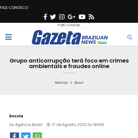
FALE CONOSCO
F
T
I
G
Y
R
a
w
n
o
o
s
c
i
s
o
u
s
M
e
t
t
g
t
e
b
t
a
l
u
Grupo anticorrupção terá foco em crimes
o
e
g
e
b
ambientais e fraudes online
n
o
r
r
e
k
a
Notícias
Brasil
u
m
Enccla
by
Agência Brasil
17 de Agosto, 2023 às 18h56