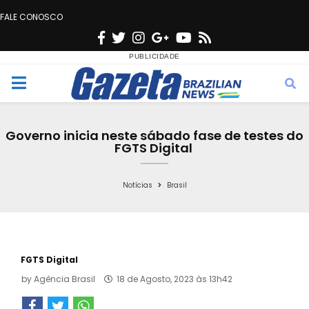
FALE CONOSCO
F
T
I
G
Y
R
a
w
n
o
o
s
c
i
s
o
u
s
M
e
t
t
g
t
e
b
t
a
l
u
Governo inicia neste sábado fase de testes do
o
e
g
e
b
FGTS Digital
n
o
r
r
e
k
a
Notícias
Brasil
u
m
FGTS Digital
by
Agência Brasil
18 de Agosto, 2023 às 13h42