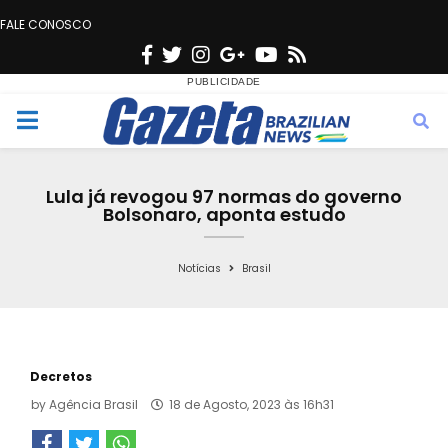
FALE CONOSCO
F
T
I
G
Y
R
a
w
n
o
o
s
c
i
s
o
u
s
M
e
t
t
g
t
e
b
t
a
l
u
Lula já revogou 97 normas do governo
o
e
g
e
b
Bolsonaro, aponta estudo
n
o
r
r
e
k
a
Notícias
Brasil
u
m
Decretos
by
Agência Brasil
18 de Agosto, 2023 às 16h31