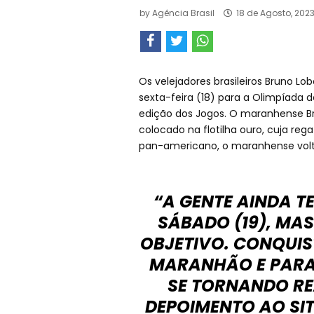
by
Agência Brasil
18 de Agosto, 202
Os velejadores brasileiros Bruno Lo
sexta-feira (18) para a Olimpíada 
edição dos Jogos. O maranhense Bru
colocado na flotilha ouro, cuja re
pan-americano, o maranhense volta
“A GENTE AINDA T
SÁBADO (19), MAS
OBJETIVO. CONQUIS
MARANHÃO E PARA 
SE TORNANDO RE
DEPOIMENTO AO SI