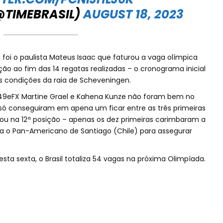
(@TIMEBRASIL)
AUGUST 18, 2023
o paulista Mateus Isaac que faturou a vaga olímpica
sição ao fim das 14 regatas realizadas – o cronograma inicial
às condições da raia de Scheveningen.
 49eFX Martine Grael e Kahena Kunze não foram bem no
, só conseguiram em apena um ficar entre as três primeiras
inou na 12ª posição – apenas os dez primeiras carimbaram a
a o Pan-Americano de Santiago (Chile) para assegurar
ta sexta, o Brasil totaliza 54 vagas na próxima Olimpíada.